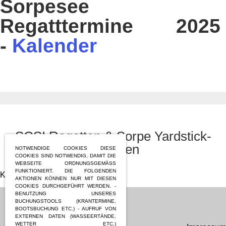
Sorpesee
Regatttermine 2025
-
Kalender
SCSI Regatten & Sorpe Yardstick-
Regatten
NOTWENDIGE COOKIES DIESE
COOKIES SIND NOTWENDIG, DAMIT DIE
WEBSEITE ORDNUNGSGEMÄSS F
UNKTIONIERT. DIE FOLGENDEN A
Keine Termine vorhanden.
KTIONEN KÖNNEN NUR MIT DIESEN C
OOKIES DURCHGEFÜHRT WERDEN. - B
ENUTZUNG UNSERES B
UCHUNGSTOOLS (KRANTERMINE, B
OOTSBUCHUNG ETC.) - AUFRUF VON E
XTERNEN DATEN (WASSEERTÄNDE, W
ETTER ETC.)