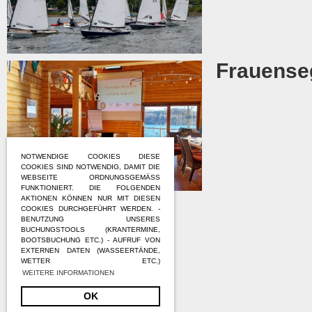
Frauense
NOTWENDIGE COOKIES DIESE
COOKIES SIND NOTWENDIG, DAMIT DIE
WEBSEITE ORDNUNGSGEMÄSS F
UNKTIONIERT. DIE FOLGENDEN A
KTIONEN KÖNNEN NUR MIT DIESEN C
OOKIES DURCHGEFÜHRT WERDEN. - B
ENUTZUNG UNSERES B
UCHUNGSTOOLS (KRANTERMINE, B
OOTSBUCHUNG ETC.) - AUFRUF VON E
XTERNEN DATEN (WASSEERTÄNDE, W
ETTER ETC.)
WEITERE INFORMATIONEN
OK