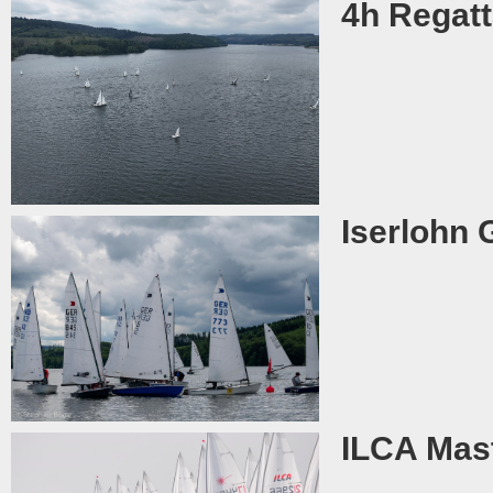
4h Regat
Iserlohn 
ILCA Mast