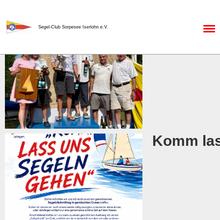
Zurück
Menü
Segel-Club Sorpesee Iserlohn e.V.
Schwarzp
Komm lass