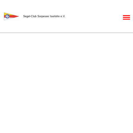
Menü
Segel-Club Sorpesee Iserlohn e.V.
Zurück
Keine Termine vorhanden.