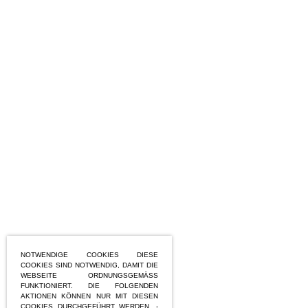
NOTWENDIGE COOKIES DIESE
COOKIES SIND NOTWENDIG, DAMIT DIE
WEBSEITE ORDNUNGSGEMÄSS F
UNKTIONIERT. DIE FOLGENDEN A
KTIONEN KÖNNEN NUR MIT DIESEN C
OOKIES DURCHGEFÜHRT WERDEN. - B